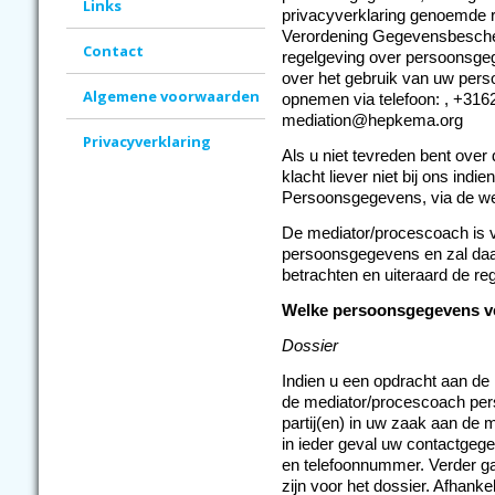
Links
privacyverklaring genoemde 
Verordening Gegevensbesche
Contact
regelgeving over persoonsgege
over het gebruik van uw per
Algemene voorwaarden
opnemen via telefoon: , +316
mediation@hepkema.org
Privacyverklaring
Als u niet tevreden bent over
klacht liever niet bij ons indie
Persoonsgegevens, via de web
De mediator/procescoach is v
persoonsgegevens en zal daar
betrachten en uiteraard de re
Welke persoonsgegevens v
Dossier
Indien u een opdracht aan de
de mediator/procescoach per
partij(en) in uw zaak aan de 
in ieder geval uw contactgeg
en telefoonnummer. Verder g
zijn voor het dossier. Afhank